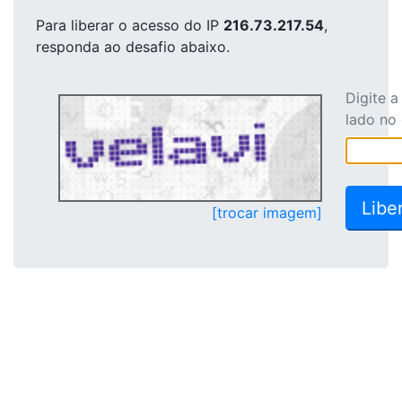
Para liberar o acesso
do IP
216.73.217.54
,
responda ao desafio abaixo.
Digite 
lado no
[trocar imagem]