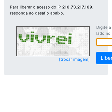
Para liberar o acesso
do IP
216.73.217.169
,
responda ao desafio abaixo.
Digite 
lado no
[trocar imagem]