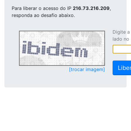
Para liberar o acesso
do IP
216.73.216.209
,
responda ao desafio abaixo.
Digite 
lado no
[trocar imagem]