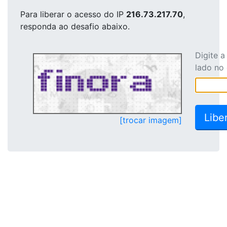
Para liberar o acesso
do IP
216.73.217.70
,
responda ao desafio abaixo.
Digite 
lado no
[trocar imagem]