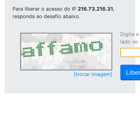
Para liberar o acesso
do IP
216.73.216.31
,
responda ao desafio abaixo.
Digite 
lado no
[trocar imagem]