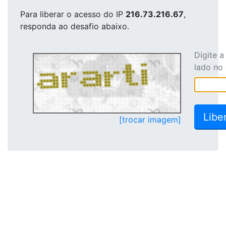
Para liberar o acesso
do IP
216.73.216.67
,
responda ao desafio abaixo.
Digite 
lado no
[trocar imagem]