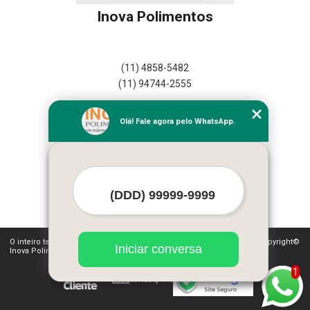
Inova Polimentos
(11) 4858-5482
(11) 94744-2555
Home
Olá! Fale agora pelo WhatsApp.
Empresa
Missão
Serviços
Contato
Mapa do site
Mais Serviços
O inteiro teor deste site está sujeito à proteção de direitos autorais. Copyright©
Iniciar conversa
Inova Polimentos (Lei 9610 de 19/02/1998)
1