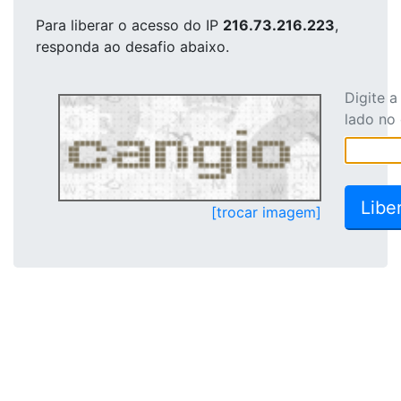
Para liberar o acesso
do IP
216.73.216.223
,
responda ao desafio abaixo.
Digite 
lado no
[trocar imagem]