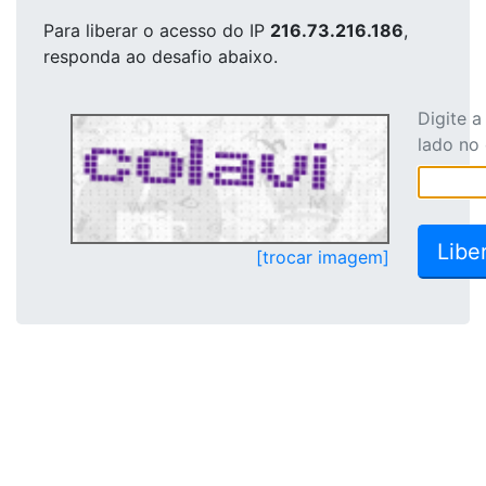
Para liberar o acesso
do IP
216.73.216.186
,
responda ao desafio abaixo.
Digite 
lado no
[trocar imagem]