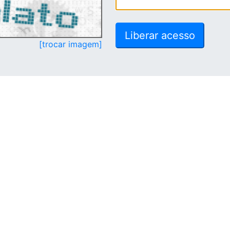
[trocar imagem]