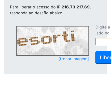
Para liberar o acesso
do IP
216.73.217.69
,
responda ao desafio abaixo.
Digite 
lado no
[trocar imagem]