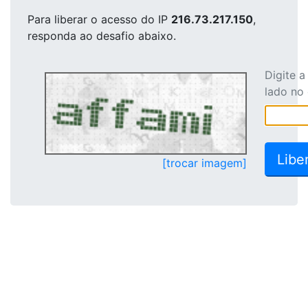
Para liberar o acesso
do IP
216.73.217.150
,
responda ao desafio abaixo.
Digite 
lado no
[trocar imagem]