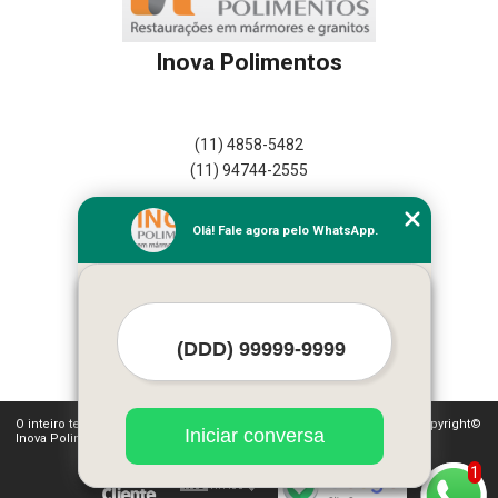
Inova Polimentos
(11) 4858-5482
(11) 94744-2555
Home
Olá! Fale agora pelo WhatsApp.
Empresa
Missão
Serviços
Contato
Mapa do site
Mais Serviços
O inteiro teor deste site está sujeito à proteção de direitos autorais. Copyright©
Iniciar conversa
Inova Polimentos (Lei 9610 de 19/02/1998)
1