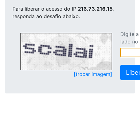
Para liberar o acesso
do IP
216.73.216.15
,
responda ao desafio abaixo.
Digite 
lado no
[trocar imagem]