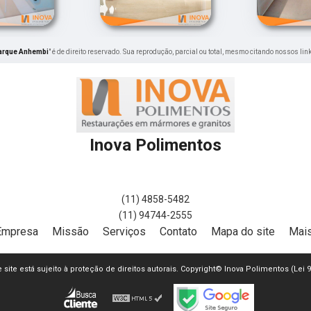
Parque Anhembi
" é de direito reservado. Sua reprodução, parcial ou total, mesmo citando nossos lin
Inova Polimentos
(11) 4858-5482
(11) 94744-2555
Empresa
Missão
Serviços
Contato
Mapa do site
Mais
e site está sujeito à proteção de direitos autorais. Copyright© Inova Polimentos (Lei