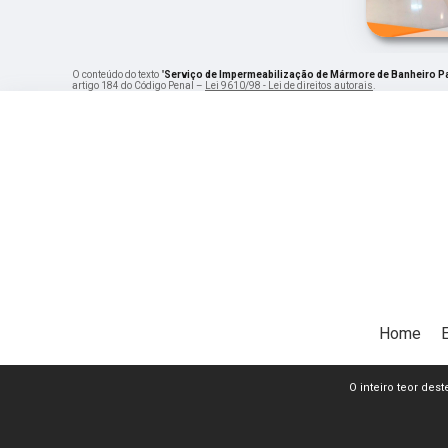
O conteúdo do texto "
Serviço de Impermeabilização de Mármore de Banheiro 
artigo 184 do Código Penal –
Lei 9610/98 - Lei de direitos autorais
.
Home
O inteiro teor dest