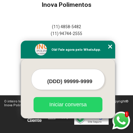
Inova Polimentos
(11) 4858-5482
(11) 94744-2555
Home
Olá! Fale agora pelo WhatsApp.
Empresa
Missão
Serviços
Contato
Mapa do site
Mais Serviços
O inteiro teor deste site está sujeito à proteção de direitos autorais. Copyright©
Iniciar conversa
Inova Polimentos (Lei 9610 de 19/02/1998)
1