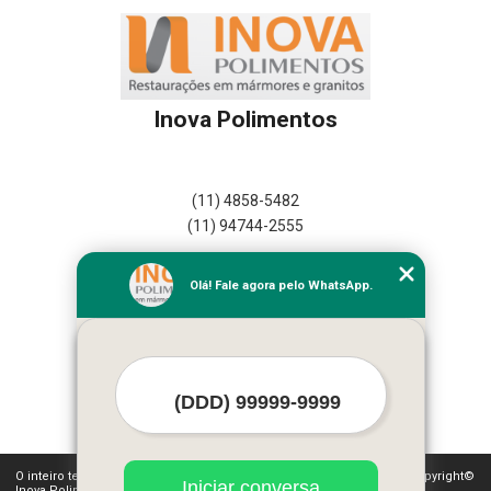
Inova Polimentos
(11) 4858-5482
(11) 94744-2555
Home
Olá! Fale agora pelo WhatsApp.
Empresa
Missão
Serviços
Contato
Mapa do site
Mais Serviços
O inteiro teor deste site está sujeito à proteção de direitos autorais. Copyright©
Iniciar conversa
Inova Polimentos (Lei 9610 de 19/02/1998)