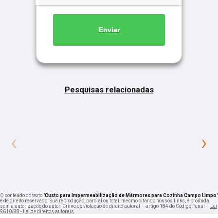
Enviar
Pesquisas relacionadas
‹
›
O conteúdo do texto "
Custo para Impermeabilização de Mármores para Cozinha Campo Limpo
"
é de direito reservado. Sua reprodução, parcial ou total, mesmo citando nossos links, é proibida
sem a autorização do autor. Crime de violação de direito autoral – artigo 184 do Código Penal –
Lei
9610/98 - Lei de direitos autorais
.