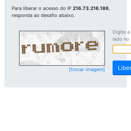
Para liberar o acesso
do IP
216.73.216.186
,
responda ao desafio abaixo.
Digite 
lado no
[trocar imagem]