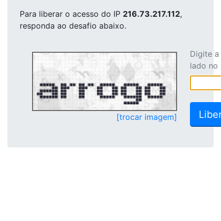
Para liberar o acesso
do IP
216.73.217.112
,
responda ao desafio abaixo.
Digite 
lado no
[trocar imagem]