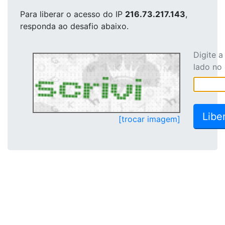
Para liberar o acesso
do IP
216.73.217.143
,
responda ao desafio abaixo.
Digite 
lado no
[trocar imagem]