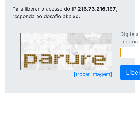
Para liberar o acesso
do IP
216.73.216.197
,
responda ao desafio abaixo.
Digite 
lado no
[trocar imagem]