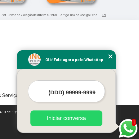
autor. Crime de violação de direito autoral – artigo 184 do Código Penal –
Lei
Olá! Fale agora pelo WhatsApp.
 Serviços
 9610 de 19/02/1998)
Iniciar conversa
1