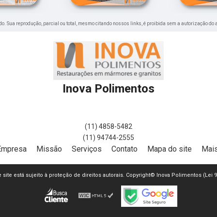
vado. Sua reprodução, parcial ou total, mesmo citando nossos links, é proibida sem a autorização do 
Inova Polimentos
(11) 4858-5482
(11) 94744-2555
Empresa
Missão
Serviços
Contato
Mapa do site
Mais
e site está sujeito à proteção de direitos autorais. Copyright© Inova Polimentos (Lei