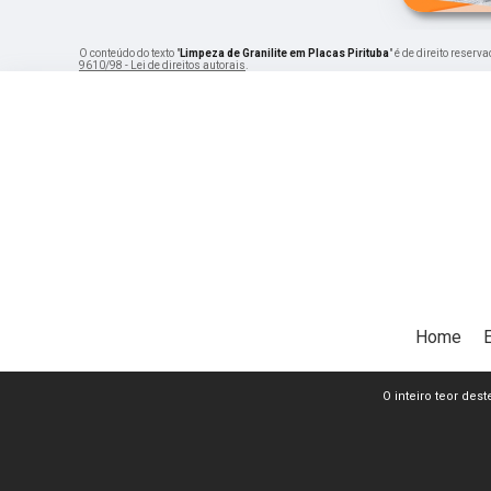
O conteúdo do texto "
Limpeza de Granilite em Placas Pirituba
" é de direito reser
9610/98 - Lei de direitos autorais
.
Home
O inteiro teor dest