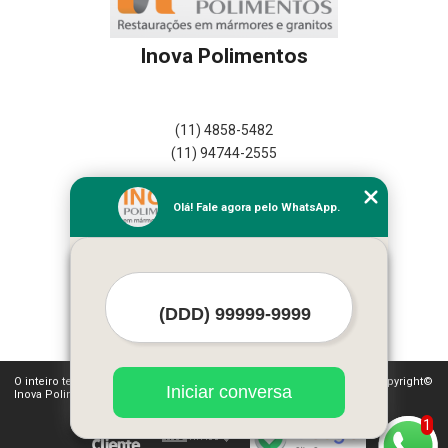
Inova Polimentos
(11) 4858-5482
(11) 94744-2555
Home
Olá! Fale agora pelo WhatsApp.
Empresa
Missão
Serviços
Contato
Mapa do site
Mais Serviços
O inteiro teor deste site está sujeito à proteção de direitos autorais. Copyright©
Iniciar conversa
Inova Polimentos (Lei 9610 de 19/02/1998)
1