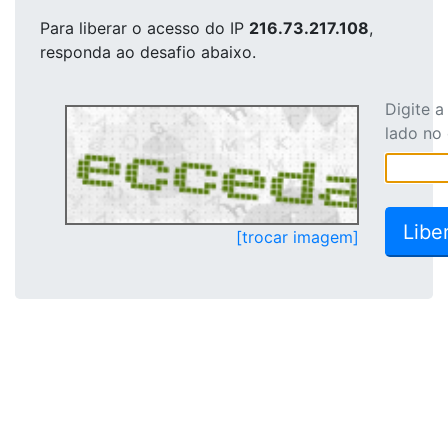
Para liberar o acesso
do IP
216.73.217.108
,
responda ao desafio abaixo.
Digite 
lado no
[trocar imagem]