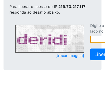
Para liberar o acesso
do IP
216.73.217.117
,
responda ao desafio abaixo.
Digite 
lado no
[trocar imagem]