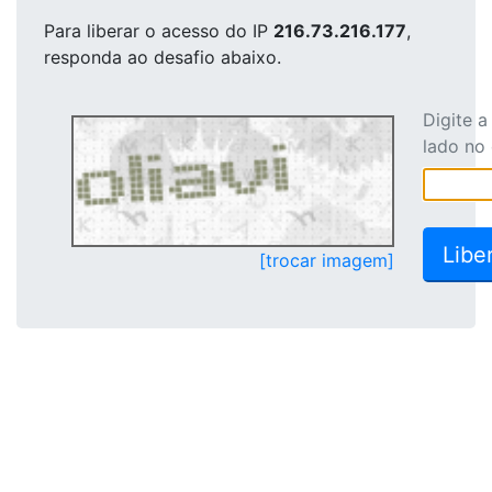
Para liberar o acesso
do IP
216.73.216.177
,
responda ao desafio abaixo.
Digite 
lado no
[trocar imagem]