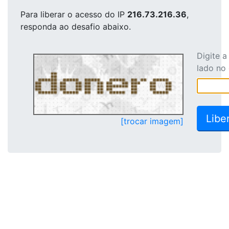
Para liberar o acesso
do IP
216.73.216.36
,
responda ao desafio abaixo.
Digite 
lado no
[trocar imagem]