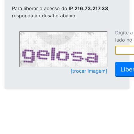
Para liberar o acesso
do IP
216.73.217.33
,
responda ao desafio abaixo.
Digite 
lado no
[trocar imagem]