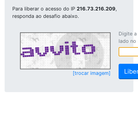
Para liberar o acesso
do IP
216.73.216.209
,
responda ao desafio abaixo.
Digite 
lado no
[trocar imagem]