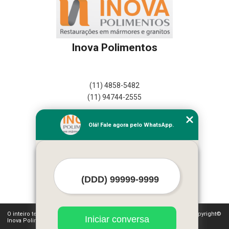
Inova Polimentos
(11) 4858-5482
(11) 94744-2555
Home
Olá! Fale agora pelo WhatsApp.
Empresa
Missão
Serviços
Contato
Mapa do site
Mais Serviços
O inteiro teor deste site está sujeito à proteção de direitos autorais. Copyright©
Iniciar conversa
Inova Polimentos (Lei 9610 de 19/02/1998)