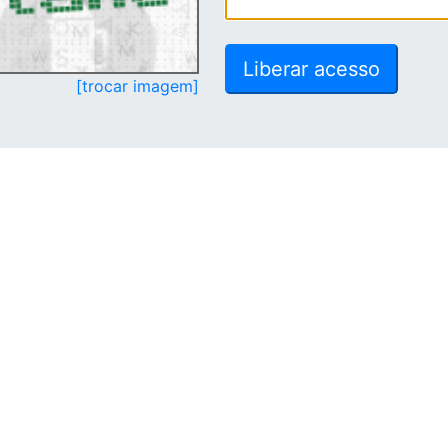
[trocar imagem]