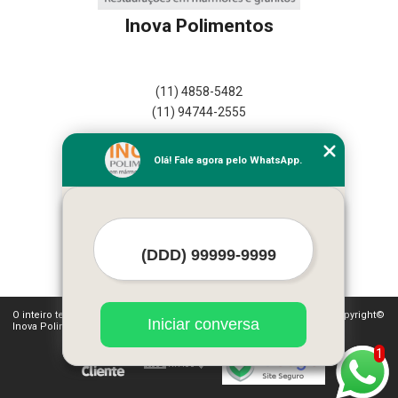
Inova Polimentos
(11) 4858-5482
(11) 94744-2555
Home
Olá! Fale agora pelo WhatsApp.
Empresa
Missão
Serviços
Contato
Mapa do site
Mais Serviços
O inteiro teor deste site está sujeito à proteção de direitos autorais. Copyright©
Iniciar conversa
Inova Polimentos (Lei 9610 de 19/02/1998)
1