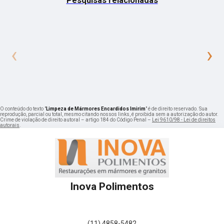
Pesquisas relacionadas
‹
›
O conteúdo do texto "
Limpeza de Mármores Encardidos Imirim
" é de direito reservado. Sua
reprodução, parcial ou total, mesmo citando nossos links, é proibida sem a autorização do autor.
Crime de violação de direito autoral – artigo 184 do Código Penal –
Lei 9610/98 - Lei de direitos
autorais
.
Inova Polimentos
(11) 4858-5482