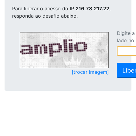
Para liberar o acesso
do IP
216.73.217.22
,
responda ao desafio abaixo.
Digite 
lado no
[trocar imagem]