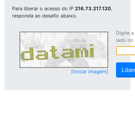
Para liberar o acesso
do IP
216.73.217.120
,
responda ao desafio abaixo.
Digite 
lado no
[trocar imagem]