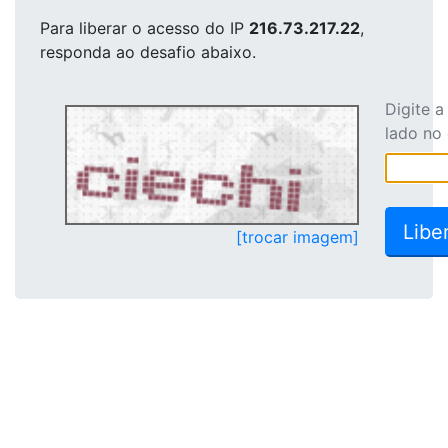
Para liberar o acesso
do IP
216.73.217.22
,
responda ao desafio abaixo.
Digite 
lado no
[trocar imagem]