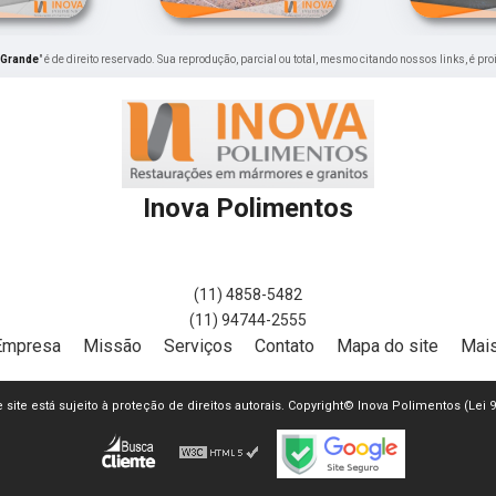
 Grande
" é de direito reservado. Sua reprodução, parcial ou total, mesmo citando nossos links, é pr
Inova Polimentos
(11) 4858-5482
(11) 94744-2555
Empresa
Missão
Serviços
Contato
Mapa do site
Mais
e site está sujeito à proteção de direitos autorais. Copyright© Inova Polimentos (Lei