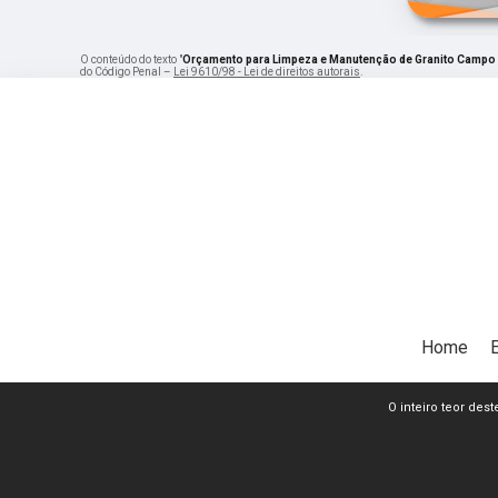
O conteúdo do texto "
Orçamento para Limpeza e Manutenção de Granito Campo
do Código Penal –
Lei 9610/98 - Lei de direitos autorais
.
Home
O inteiro teor dest