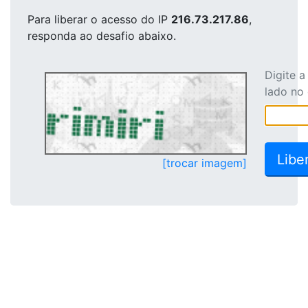
Para liberar o acesso
do IP
216.73.217.86
,
responda ao desafio abaixo.
Digite 
lado no
[trocar imagem]