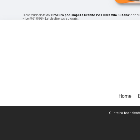
O conteúdo do texto "
Procuro por Limpeza Granito Pós Obra Vila Suzana
" é de 
–
Lei 9610/98 - Lei de direitos autorais
.
Home
O inteiro teor dest