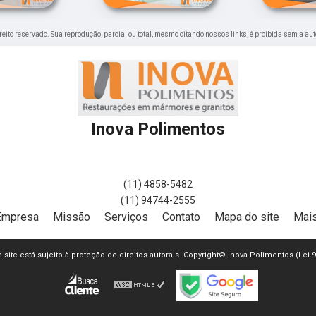
direito reservado. Sua reprodução, parcial ou total, mesmo citando nossos links, é proibida sem a aut
Inova Polimentos
(11) 4858-5482
(11) 94744-2555
Empresa
Missão
Serviços
Contato
Mapa do site
Mais
e site está sujeito à proteção de direitos autorais. Copyright© Inova Polimentos (Lei