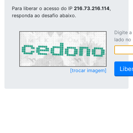
Para liberar o acesso
do IP
216.73.216.114
,
responda ao desafio abaixo.
Digite 
lado no
[trocar imagem]