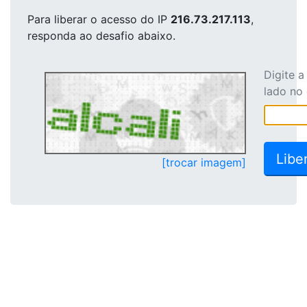
Para liberar o acesso
do IP
216.73.217.113
,
responda ao desafio abaixo.
Digite 
lado no
[trocar imagem]