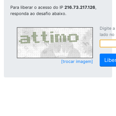
Para liberar o acesso
do IP
216.73.217.126
,
responda ao desafio abaixo.
Digite 
lado no
[trocar imagem]