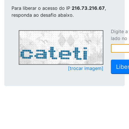
Para liberar o acesso
do IP
216.73.216.67
,
responda ao desafio abaixo.
Digite 
lado no
[trocar imagem]