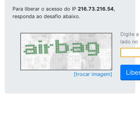
Para liberar o acesso
do IP
216.73.216.54
,
responda ao desafio abaixo.
Digite 
lado no
[trocar imagem]