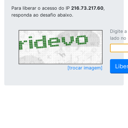
Para liberar o acesso
do IP
216.73.217.60
,
responda ao desafio abaixo.
Digite 
lado no
[trocar imagem]