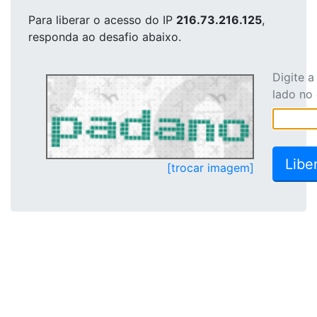
Para liberar o acesso
do IP
216.73.216.125
,
responda ao desafio abaixo.
Digite 
lado no
[trocar imagem]