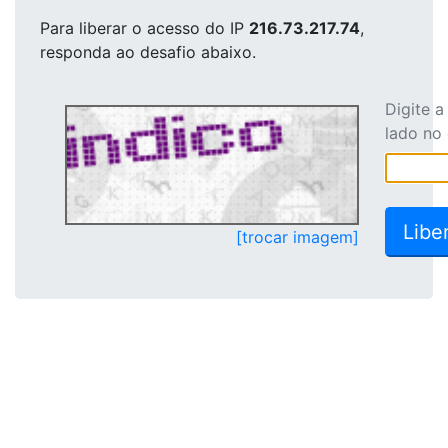
Para liberar o acesso
do IP
216.73.217.74
,
responda ao desafio abaixo.
Digite 
lado no
[trocar imagem]