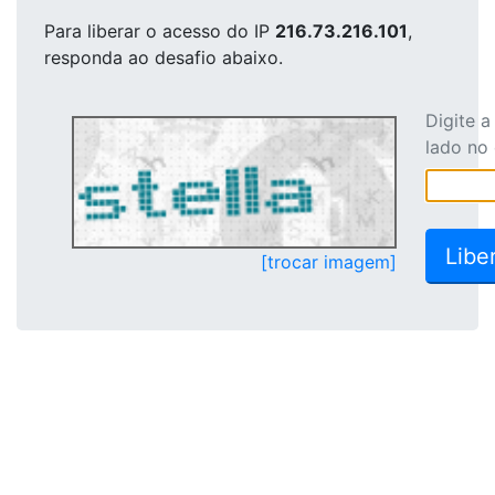
Para liberar o acesso
do IP
216.73.216.101
,
responda ao desafio abaixo.
Digite 
lado no
[trocar imagem]