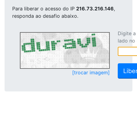
Para liberar o acesso
do IP
216.73.216.146
,
responda ao desafio abaixo.
Digite 
lado no
[trocar imagem]