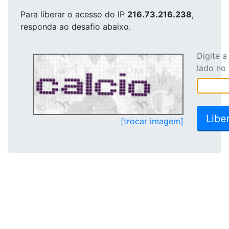
Para liberar o acesso
do IP
216.73.216.238
,
responda ao desafio abaixo.
Digite 
lado no
[trocar imagem]